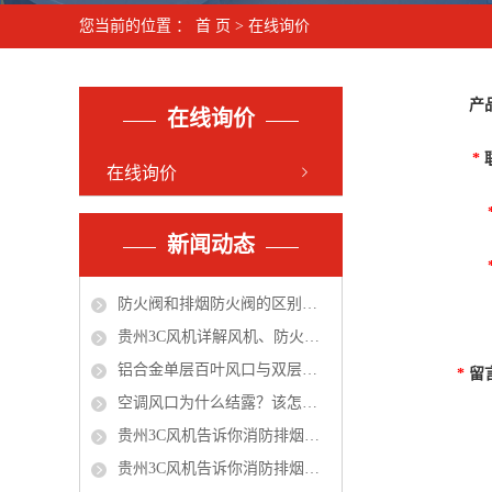
您当前的位置 ：
首 页
> 在线询价
产
在线询价
*
在线询价
新闻动态
防火阀和排烟防火阀的区别都有哪些？
贵州3C风机详解风机、防火阀、排烟防火阀、排烟阀！
铝合金单层百叶风口与双层百叶风口区别和特点分别是什么?
*
留
空调风口为什么结露？该怎么处理？
贵州3C风机告诉你消防排烟风机施工4大常见问题及解决对策
贵州3C风机告诉你消防排烟风机在公共场所应用的优点