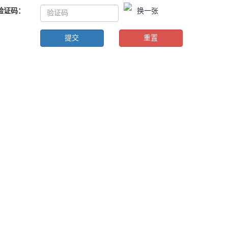
验证码
：
换一张