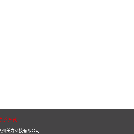
联系方式
贵州美方科技有限公司