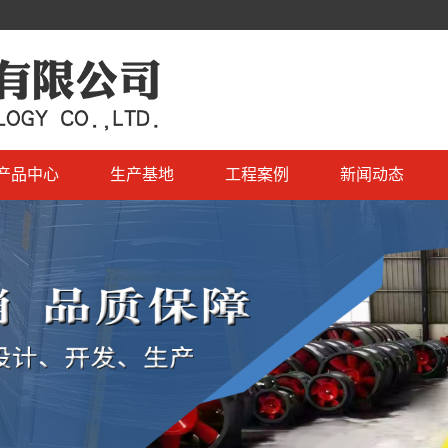
产品中心
生产基地
工程案例
新闻动态
风机
音型换气机
防火阀
百叶风口
消声器