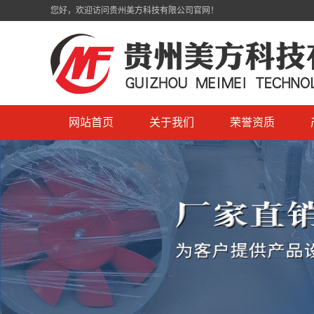
您好，欢迎访问贵州美方科技有限公司官网！
网站首页
关于我们
荣誉资质
静