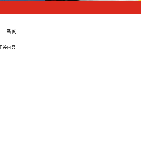
新闻
相关内容