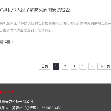
3C风机带大家了解防火阀的安装检查
C风机带大家了解防火阀的安装检查贵州3C防火阀告诉你防火阀是指安装
当管道内气体温度达到70℃时关闭...
解详情 +
首页
1
2
3
4
5
下一页
联系方式
贵州美方科技有限公司
联系人：苏青松（总经理）136-0859-4450