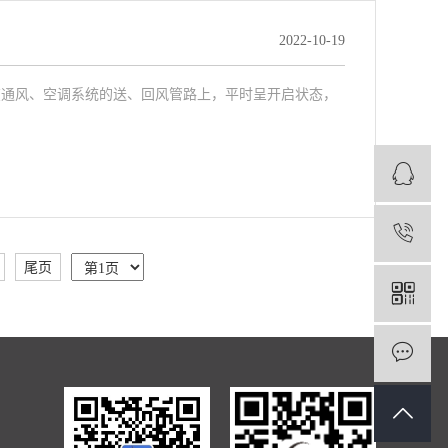
2022-10-19
在通风、空调系统的送、回风管路上，平时呈开启状态，
1
尾页