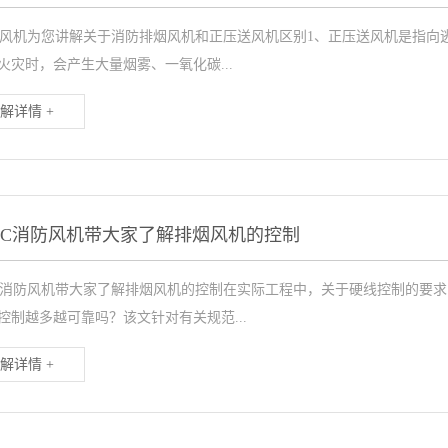
C风机为您讲解关于消防排烟风机和正压送风机区别1、正压送风机是指向
火灾时，会产生大量烟雾、一氧化碳...
解详情 +
3C消防风机带大家了解排烟风机的控制
C消防风机带大家了解排烟风机的控制在实际工程中，关于硬线控制的要
控制越多越可靠吗？该文针对有关规范...
解详情 +