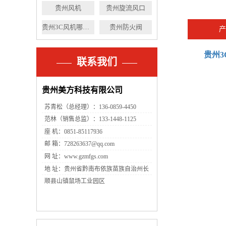
贵州风机
贵州旋流风口
贵州3C风机哪家好
贵州防火阀
产
贵州3
联系我们
贵州美方科技有限公司
苏青松（总经理）：136-0859-4450
范林（销售总监）：133-1448-1125
座 机：0851-85117936
邮 箱：728263637@qq.com
网 址：www.gzmfgs.com
地 址：贵州省黔南布依族苗族自治州长
顺县山镇鼠场工业园区