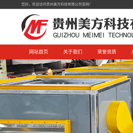
您好，欢迎访问贵州美方科技有限公司官网！
网站首页
关于我们
荣誉资质
静