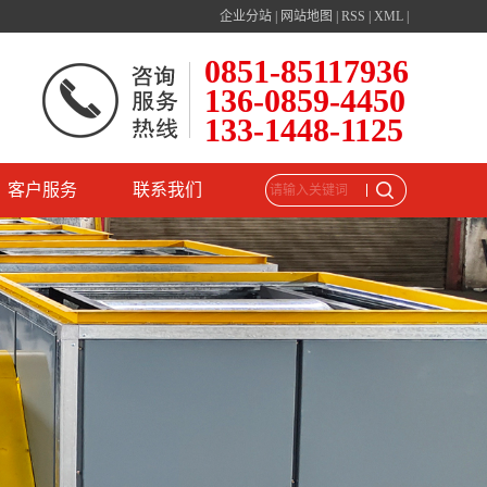
企业分站
|
网站地图
|
RSS
|
XML
|
0851-85117936
136-0859-4450
133-1448-1125
客户服务
联系我们