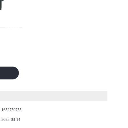
：
1652759755
：
2025-03-14