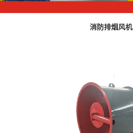
消防排烟风机