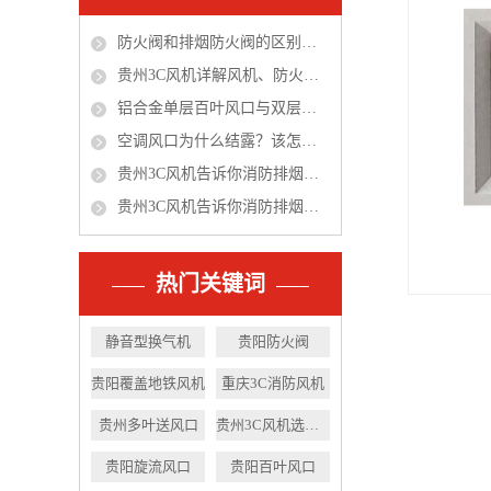
防火阀和排烟防火阀的区别都有哪些？
贵州3C风机详解风机、防火阀、排烟防火阀、排烟阀！
铝合金单层百叶风口与双层百叶风口区别和特点分别是什么?
空调风口为什么结露？该怎么处理？
贵州3C风机告诉你消防排烟风机施工4大常见问题及解决对策
贵州3C风机告诉你消防排烟风机在公共场所应用的优点
热门关键词
静音型换气机
贵阳防火阀
贵阳覆盖地铁风机
重庆3C消防风机
贵州多叶送风口
贵州3C风机选哪家
贵阳旋流风口
贵阳百叶风口