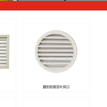
圆形防雨百叶风口