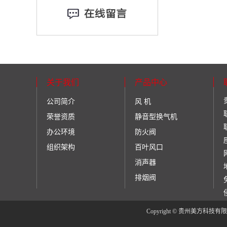
关于我们
产品中心
公司简介
风 机
荣誉资质
静音型换气机
办公环境
防火阀
组织架构
百叶风口
消声器
排烟阀
Copyright © 贵州美方科技