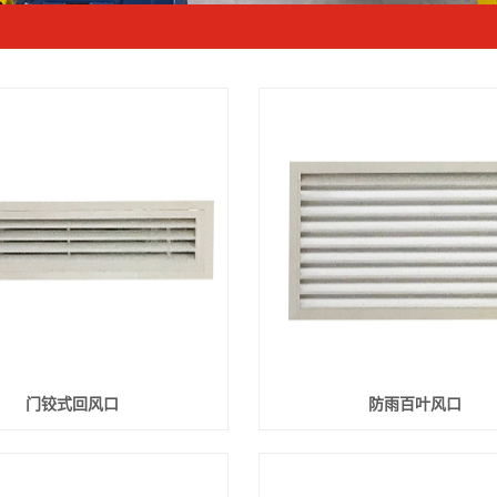
门铰式回风口
防雨百叶风口