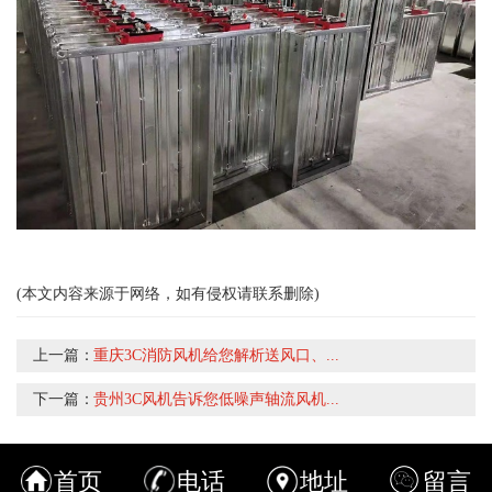
(本文内容来源于网络，如有侵权请联系删除)
上一篇：
重庆3C消防风机给您解析送风口、...
下一篇：
贵州3C风机告诉您低噪声轴流风机...
首页
电话
地址
留言