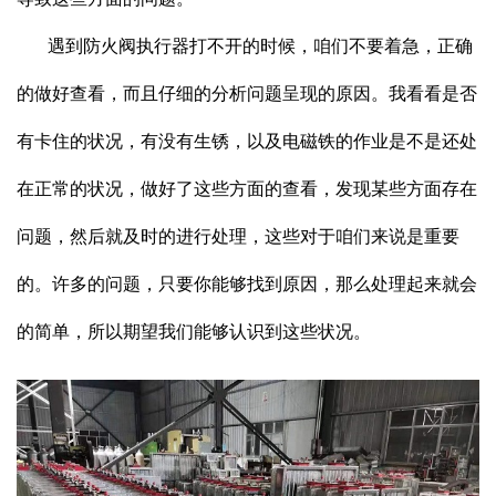
遇到防火阀执行器打不开的时候，咱们不要着急，正确
的做好查看，而且仔细的分析问题呈现的原因。我看看是否
有卡住的状况，有没有生锈，以及电磁铁的作业是不是还处
在正常的状况，做好了这些方面的查看，发现某些方面存在
问题，然后就及时的进行处理，这些对于咱们来说是重要
的。许多的问题，只要你能够找到原因，那么处理起来就会
的简单，所以期望我们能够认识到这些状况。