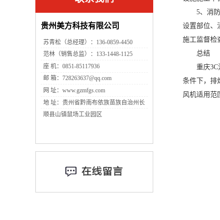
5、消
贵州美方科技有限公司
设置部位、
施工监督检
苏青松（总经理）：136-0859-4450
总结
范林（销售总监）：133-1448-1125
座 机：0851-85117936
重庆3
邮 箱：728263637@qq.com
条件下，排
网 址：www.gzmfgs.com
风机适用范
地 址：贵州省黔南布依族苗族自治州长
顺县山镇鼠场工业园区