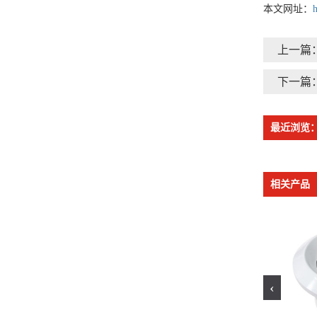
本文网址：
上一篇
下一篇
最近浏览
相关产品
‹