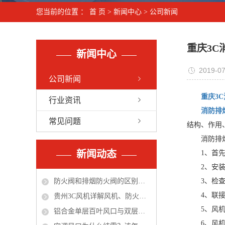
您当前的位置 ：
首 页
>
新闻中心
>
公司新闻
重庆3
新闻中心
2019-07
公司新闻
重庆3
行业资讯
消防排
常见问题
结构、作用
消防排
新闻动态
1、首
2、安
防火阀和排烟防火阀的区别都有哪些？
3、检
4、联
贵州3C风机详解风机、防火阀、排烟防火阀、排烟阀！
5、风
铝合金单层百叶风口与双层百叶风口区别和特点分别是什么?
6、风