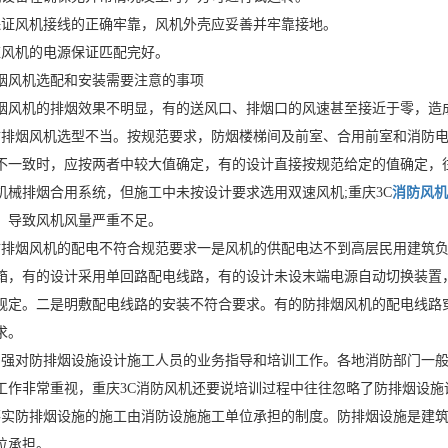
保证风机接线的正确牢靠，风机外壳应妥善并牢靠接地。
应风机的电源保证匹配完好。
烟风机选配和安装需要注意的事项
烟风机的排烟效果不明显，有的送风口、排烟口的风速甚至接近于零，造
防排烟风机选型不当。按规范要求，防烟楼梯间及前室、合用前室和消防
不一致时，应按两者中较大值确定，有的设计直接按规范给定的值确定，
机械排烟合用系统，但施工中未按设计要求选用双速风机;
重庆3C
消防风机
，导致风机风量严重不足。
防排烟风机的配电不符合规范要求一是风机的供配电达不到高层民用建筑
箱，有的设计采用单回路配电线路，有的设计未设末端电源自动切换装置
规定。二是明敷配电线路的安装不符合要求。有的防排烟风机的配电线路穿
求。
加强对防排烟设施设计施工人员的业务指导和培训工作。各地消防部门一般
工作非常重视，重庆3C消防风机还要说培训过程中往往忽略了防排烟设施
落实防排烟设施的施工由消防设施施工单位承担的制度。防排烟设施是建
位承担。