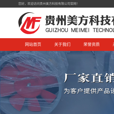
您好，欢迎访问贵州美方科技有限公司官网！
网站首页
关于我们
荣誉资质
静